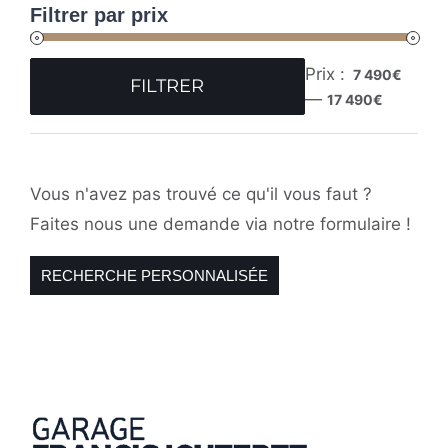
Filtrer par prix
Prix :
7 490€
FILTRER
—
Prix
Prix
17 490€
min
max
Vous n'avez pas trouvé ce qu'il vous faut ?
Faites nous une demande via notre formulaire !
RECHERCHE PERSONNALISÉE