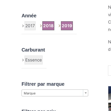
N
v
Année
C
2017
2018
2019
n
N
d
Carburant
Essence
Filtrer par marque

Marque