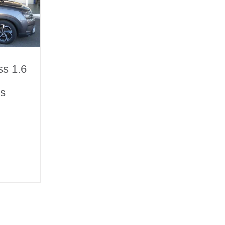
ss 1.6
&s