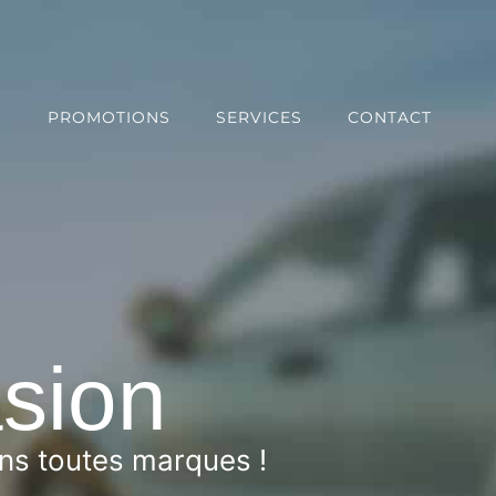
S
PROMOTIONS
SERVICES
CONTACT
asion
ons toutes marques !