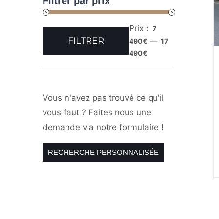
Filtrer par prix
Prix :
7
FILTRER
—
490€
17
Prix
Prix
490€
min
max
Vous n'avez pas trouvé ce qu'il
vous faut ? Faites nous une
demande via notre formulaire !
RECHERCHE PERSONNALISÉE