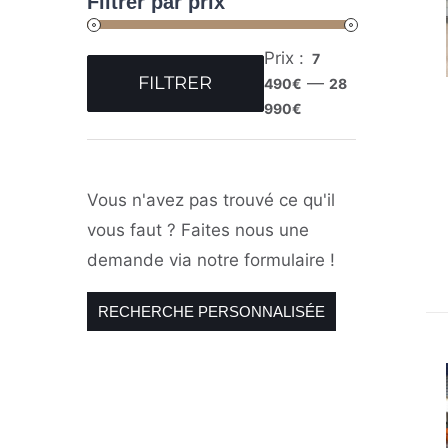
Filtrer par prix
Prix :
7
FILTRER
—
490€
28
Prix
Prix
990€
min
max
Vous n'avez pas trouvé ce qu'il
vous faut ? Faites nous une
demande via notre formulaire !
RECHERCHE PERSONNALISÉE