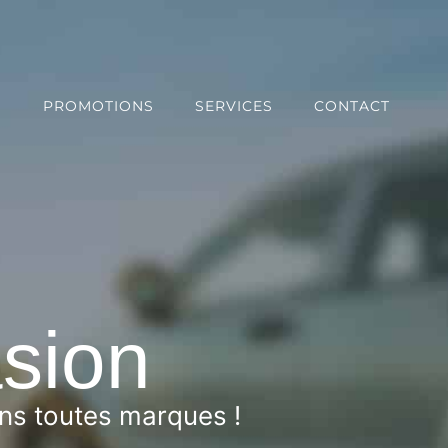
S
PROMOTIONS
SERVICES
CONTACT
asion
ons toutes marques !