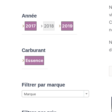
N
v
Année
C
2017
2018
2019
n
N
d
Carburant
Essence
Filtrer par marque

Marque