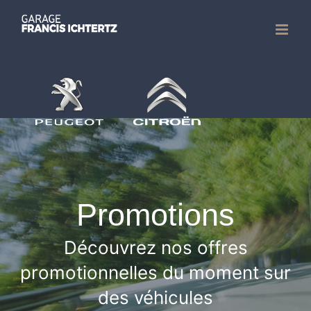
Passer
au
contenu
Promotions
Découvrez nos offres
promotionnelles du moment sur
des véhicules